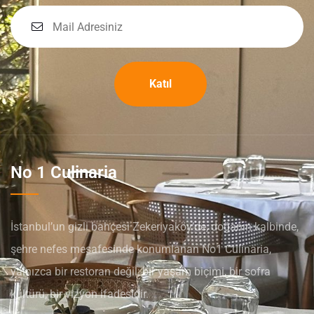
Katıl
No 1 Culinaria
İstanbul’un gizli bahçesi Zekeriyaköy’de, doğanın kalbinde,
şehre nefes mesafesinde konumlanan No1 Culinaria,
yalnızca bir restoran değil; bir yaşam biçimi, bir sofra
kültürü, bir vizyon ifadesidir.