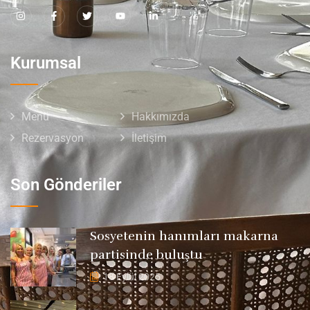
Kurumsal
Menü
Hakkımızda
Rezervasyon
İletişim
Son Gönderiler
Sosyetenin hanımları makarna
partisinde buluştu
18 Eylül 2025