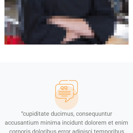
“cupiditate ducimus, consequuntur
accusantium minima incidunt dolorem et enim
corporis doloribus error adipisci temporibus