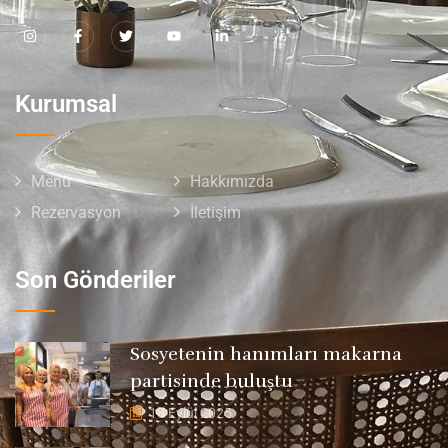
Kurumsal
Menü
Hakkımızda
Rezervasyon
İletişim
Son Gönderiler
Sosyetenin hanımları makarna
partisinde buluştu
18 Eylül 2025