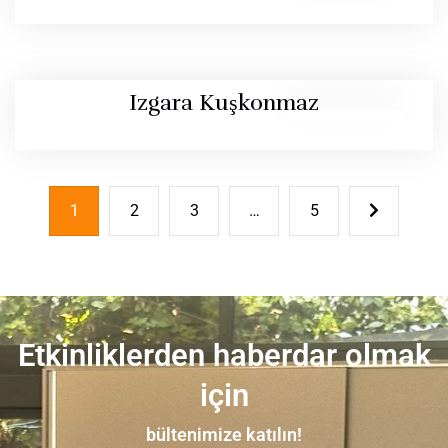
Izgara Kuşkonmaz
1
2
3
…
5
Etkinliklerden haberdar olmak
için
bültenimize katılın!