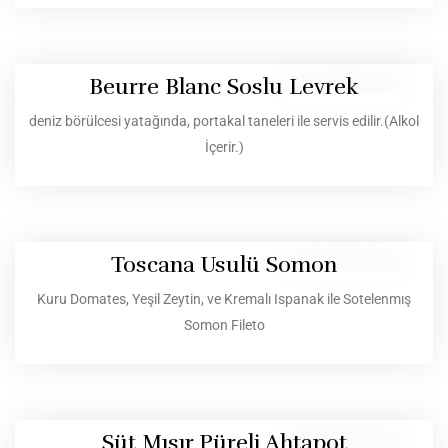
Beurre Blanc Soslu Levrek
deniz börülcesi yatağında, portakal taneleri ile servis edilir.(Alkol
İçerir.)
Toscana Usulü Somon
Kuru Domates, Yeşil Zeytin, ve Kremalı Ispanak ile Sotelenmış
Somon Fileto
Süt Mısır Püreli Ahtapot