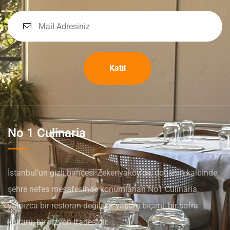
Katıl
No 1 Culinaria
İstanbul’un gizli bahçesi Zekeriyaköy’de, doğanın kalbinde,
şehre nefes mesafesinde konumlanan No1 Culinaria,
yalnızca bir restoran değil; bir yaşam biçimi, bir sofra
kültürü, bir vizyon ifadesidir.