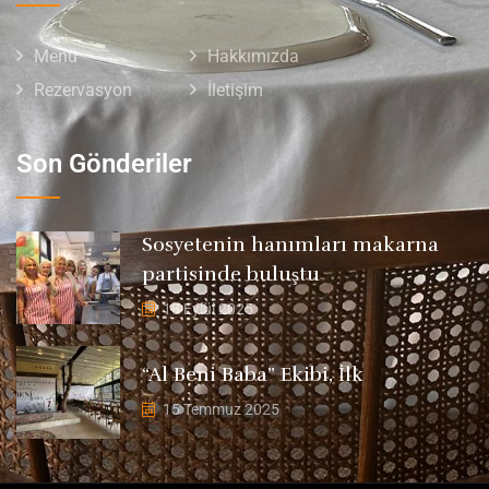
Menü
Hakkımızda
Rezervasyon
İletişim
Son Gönderiler
Sosyetenin hanımları makarna
partisinde buluştu
18 Eylül 2025
“Al Beni Baba” Ekibi, İlk
15 Temmuz 2025