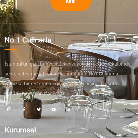
Katıl
No 1 Culinaria
İstanbul’un gizli bahçesi Zekeriyaköy’de, doğanın kalbinde,
şehre nefes mesafesinde konumlanan No1 Culinaria,
yalnızca bir restoran değil; bir yaşam biçimi, bir sofra
kültürü, bir vizyon ifadesidir.
Kurumsal