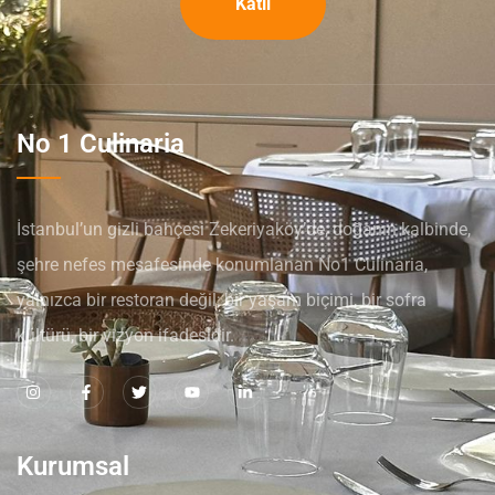
Katıl
No 1 Culinaria
İstanbul’un gizli bahçesi Zekeriyaköy’de, doğanın kalbinde,
şehre nefes mesafesinde konumlanan No1 Culinaria,
yalnızca bir restoran değil; bir yaşam biçimi, bir sofra
kültürü, bir vizyon ifadesidir.
Kurumsal