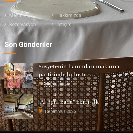
Menü
Hakkımızda
Rezervasyon
İletişim
Son Gönderiler
Sosyetenin hanımları makarna
partisinde buluştu
18 Eylül 2025
“Al Beni Baba” Ekibi, İlk
15 Temmuz 2025