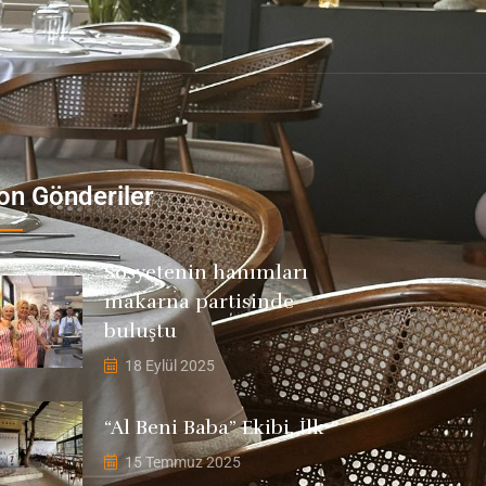
on Gönderiler
Sosyetenin hanımları
makarna partisinde
buluştu
18 Eylül 2025
“Al Beni Baba” Ekibi, İlk
15 Temmuz 2025