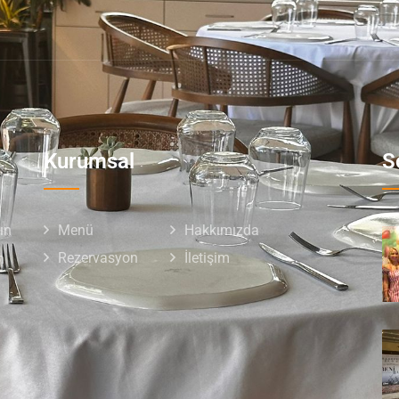
Kurumsal
S
ın
Menü
Hakkımızda
Rezervasyon
İletişim
n