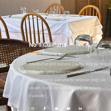
No 1 Culinaria
İstanbul’un gizli bahçesi Zekeriyaköy’de, doğan
kalbinde, şehre nefes mesafesinde konumlana
No1 Culinaria, yalnızca bir restoran değil; bir
yaşam biçimi, bir sofra kültürü, bir vizyon
ifadesidir.