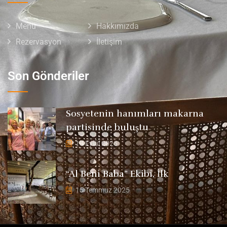
Menü
Hakkımızda
Rezervasyon
İletişim
Son Gönderiler
Sosyetenin hanımları makarna
partisinde buluştu
18 Eylül 2025
“Al Beni Baba” Ekibi, İlk
15 Temmuz 2025