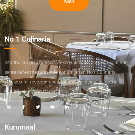
Katıl
No 1 Culinaria
İstanbul’un gizli bahçesi Zekeriyaköy’de, doğanın kalbinde,
şehre nefes mesafesinde konumlanan No1 Culinaria,
yalnızca bir restoran değil; bir yaşam biçimi, bir sofra
kültürü, bir vizyon ifadesidir.
Kurumsal