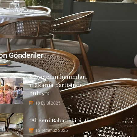
on Gönderiler
Sosyetenin hanımları
makarna partisinde
buluştu
18 Eylül 2025
“Al Beni Baba” Ekibi, İlk
15 Temmuz 2025