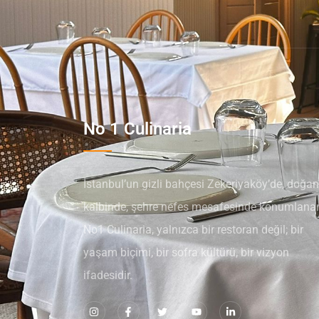
No 1 Culinaria
İstanbul’un gizli bahçesi Zekeriyaköy’de, doğan
kalbinde, şehre nefes mesafesinde konumlana
No1 Culinaria, yalnızca bir restoran değil; bir
yaşam biçimi, bir sofra kültürü, bir vizyon
ifadesidir.