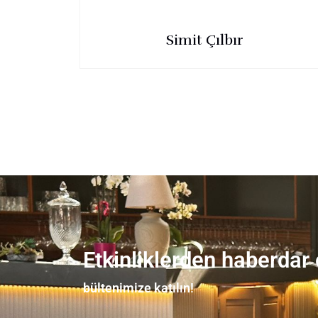
Simit Çılbır
Etkinliklerden haberdar
bültenimize katılın!