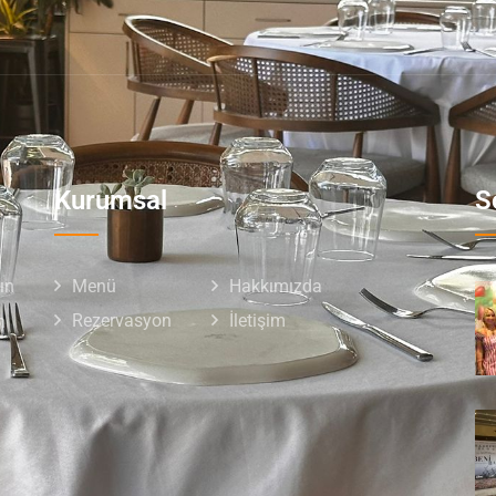
Kurumsal
S
ın
Menü
Hakkımızda
Rezervasyon
İletişim
n