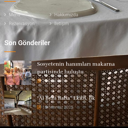
Menü
Hakkımızda
Rezervasyon
İletişim
Son Gönderiler
Sosyetenin hanımları makarna
partisinde buluştu
18 Eylül 2025
“Al Beni Baba” Ekibi, İlk
15 Temmuz 2025