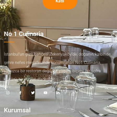
Katıl
No 1 Culinaria
İstanbul’un gizli bahçesi Zekeriyaköy’de, doğanın kalbinde,
şehre nefes mesafesinde konumlanan No1 Culinaria,
yalnızca bir restoran değil; bir yaşam biçimi, bir sofra
kültürü, bir vizyon ifadesidir.
Kurumsal