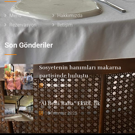
Menü
Hakkımızda
Rezervasyon
İletişim
Son Gönderiler
Sosyetenin hanımları makarna
partisinde buluştu
18 Eylül 2025
“Al Beni Baba” Ekibi, İlk
15 Temmuz 2025