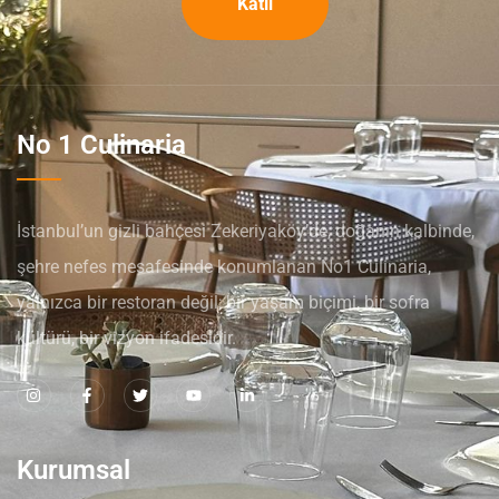
Katıl
No 1 Culinaria
İstanbul’un gizli bahçesi Zekeriyaköy’de, doğanın kalbinde,
şehre nefes mesafesinde konumlanan No1 Culinaria,
yalnızca bir restoran değil; bir yaşam biçimi, bir sofra
kültürü, bir vizyon ifadesidir.
Kurumsal