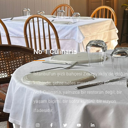
No 1 Culinaria
İstanbul’un gizli bahçesi Zekeriyaköy’de, doğan
kalbinde, şehre nefes mesafesinde konumlana
No1 Culinaria, yalnızca bir restoran değil; bir
yaşam biçimi, bir sofra kültürü, bir vizyon
ifadesidir.