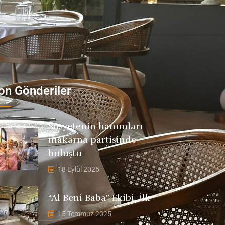
on Gönderiler
Sosyetenin hanımları
makarna partisinde
buluştu
18 Eylül 2025
“Al Beni Baba” Ekibi, İlk
15 Temmuz 2025