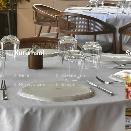
Kurumsal
S
ın
Menü
Hakkımızda
Rezervasyon
İletişim
n