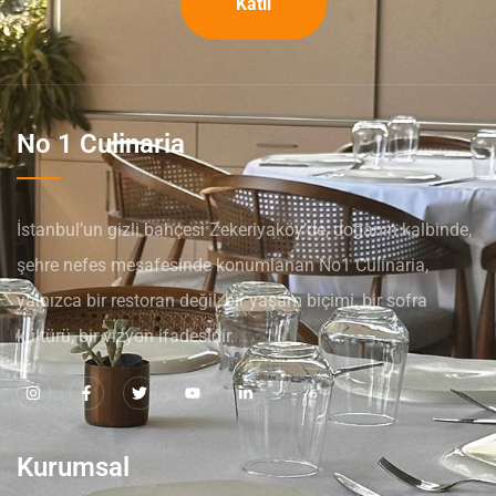
Katıl
No 1 Culinaria
İstanbul’un gizli bahçesi Zekeriyaköy’de, doğanın kalbinde,
şehre nefes mesafesinde konumlanan No1 Culinaria,
yalnızca bir restoran değil; bir yaşam biçimi, bir sofra
kültürü, bir vizyon ifadesidir.
Kurumsal