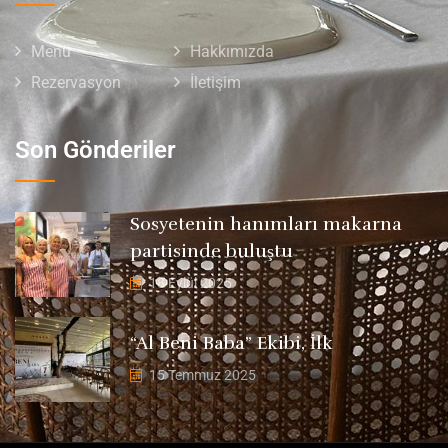
Menü
Hakkımızda
Rezervasyon
İletişim
Son Gönderiler
Sosyetenin hanımları makarna
partisinde buluştu
18 Eylül 2025
“Al Beni Baba” Ekibi, İlk
15 Temmuz 2025