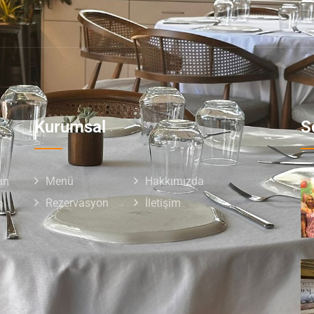
Kurumsal
S
ın
Menü
Hakkımızda
Rezervasyon
İletişim
n