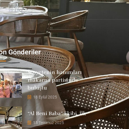
on Gönderiler
Sosyetenin hanımları
makarna partisinde
buluştu
18 Eylül 2025
“Al Beni Baba” Ekibi, İlk
15 Temmuz 2025