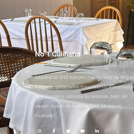
No 1 Culinaria
İstanbul’un gizli bahçesi Zekeriyaköy’de, doğan
kalbinde, şehre nefes mesafesinde konumlana
No1 Culinaria, yalnızca bir restoran değil; bir
yaşam biçimi, bir sofra kültürü, bir vizyon
ifadesidir.