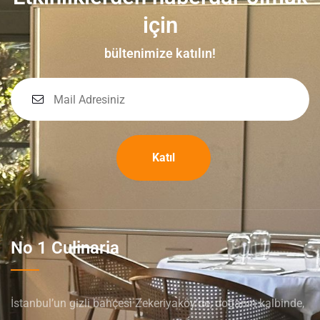
için
bültenimize katılın!
Katıl
No 1 Culinaria
İstanbul’un gizli bahçesi Zekeriyaköy’de, doğanın kalbinde,