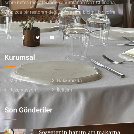
şehre nefes mesafesinde konumlanan No1 Culinaria,
yalnızca bir restoran değil; bir yaşam biçimi, bir sofra
kültürü, bir vizyon ifadesidir.
Kurumsal
Menü
Hakkımızda
Rezervasyon
İletişim
Son Gönderiler
Sosyetenin hanımları makarna